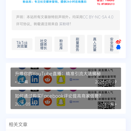
声明：本站所有文章除特别声明外，均采用
CC BY-NC-SA 4.0
许可协议。转载请注明来自
买粉呀
！
刷
真
安
社交
粉
TikTok
量
人
全
媒体
丝
浏览量
服
流
涨
增长
库
务
量
粉
升维你的YouTube直播：精准引流大法揭秘
« 上一篇
2025-05-19
如何通过购买Facebook评论提高商家信誉？
2025-05-19
下一篇 »
相关文章