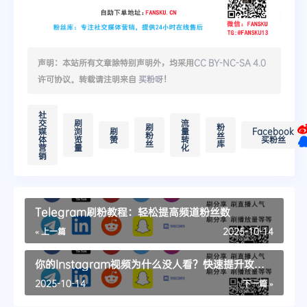
声明：本站所有文章除特别声明外，均采用
CC BY-NC-SA 4.0
许可协议。转载请注明来自
买粉呀
！
社
交
刷
流
刷
粉
媒
浏
刷
量
Facebook
粉
丝
体
览
赞
转
买粉丝
丝
库
营
量
化
销
Telegram刷粉教程：轻松提高频道粉丝数
« 上一篇
2025-10-14
你的Instagram视频为什么没人看？快速提升攻略
来了！
2025-10-14
下一篇 »