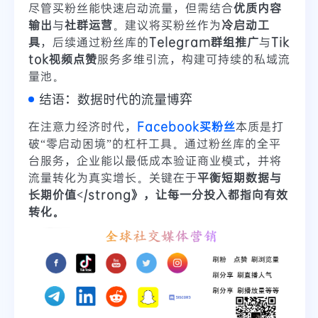
尽管买粉丝能快速启动流量，但需结合
优质内容
输出
与
社群运营
。建议将买粉丝作为
冷启动工
具
，后续通过粉丝库的
Telegram群组推广
与
Tik
tok视频点赞
服务多维引流，构建可持续的私域流
量池。
结语：数据时代的流量博弈
在注意力经济时代，
Facebook买粉丝
本质是打
破“零启动困境”的杠杆工具。通过粉丝库的全平
台服务，企业能以最低成本验证商业模式，并将
流量转化为真实增长。关键在于
平衡短期数据与
长期价值</strong》，让每一分投入都指向有效
转化。