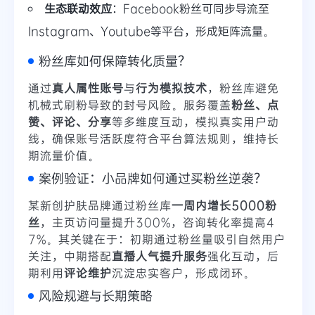
生态联动效应
：Facebook粉丝可同步导流至
Instagram、Youtube等平台，形成矩阵流量。
粉丝库如何保障转化质量？
通过
真人属性账号
与
行为模拟技术
，粉丝库避免
机械式刷粉导致的封号风险。服务覆盖
粉丝、点
赞、评论、分享
等多维度互动，模拟真实用户动
线，确保账号活跃度符合平台算法规则，维持长
期流量价值。
案例验证：小品牌如何通过买粉丝逆袭？
某新创护肤品牌通过粉丝库
一周内增长5000粉
丝
，主页访问量提升300%，咨询转化率提高4
7%。其关键在于：初期通过粉丝量吸引自然用户
关注，中期搭配
直播人气提升服务
强化互动，后
期利用
评论维护
沉淀忠实客户，形成闭环。
风险规避与长期策略