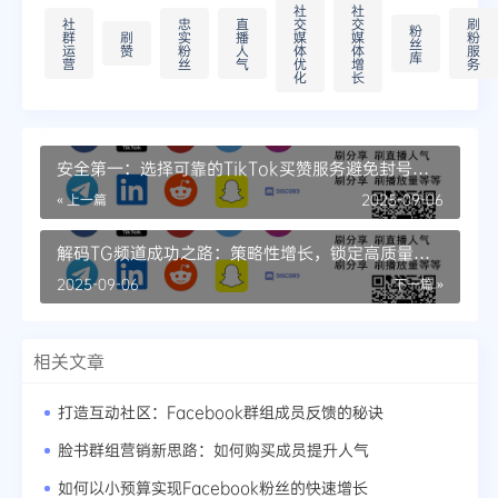
社
社
社
忠
直
交
交
刷
粉
群
刷
实
播
媒
媒
粉
丝
运
赞
粉
人
体
体
服
库
营
丝
气
优
增
务
化
长
安全第一：选择可靠的TikTok买赞服务避免封号风
险
« 上一篇
2025-09-06
解码TG频道成功之路：策略性增长，锁定高质量成
员
2025-09-06
下一篇 »
相关文章
打造互动社区：Facebook群组成员反馈的秘诀
脸书群组营销新思路：如何购买成员提升人气
如何以小预算实现Facebook粉丝的快速增长